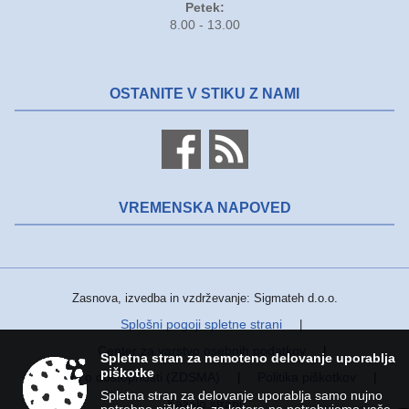
Petek:
8.00 - 13.00
OSTANITE V STIKU Z NAMI
VREMENSKA NAPOVED
Zasnova, izvedba in vzdrževanje: Sigmateh d.o.o.
Splošni pogoji spletne strani
|
Center za varstvo osebnih podatkov
|
Spletna stran za nemoteno delovanje uporablja
piškotke
Izjava o dostopnosti (ZDSMA)
Politika piškotkov
|
|
Spletna stran za delovanje uporablja samo nujno
Kazalo strani