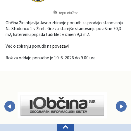
Poslanska pisarna
Šport
Občinska stanovanja
logo občina
Občina Žiri objavlja Javno zbiranje ponudb za prodajo stanovanja
Občinski časopis
Kultura
Pogoji za gradnjo
Na Studencu 1 v Žireh. Gre za starejše stanovanje površine 70,3
m2, kateremu pripada tudi klet v izmeri 9,3 m2.
Strateški dokumenti
Planinstvo in igrišča
Več o zbiranju ponudb na
povezavi.
Občinski prazniki in nagrade
Varnost občanov
Rok za oddajo ponudbe je 10. 6. 2026 do 9.00 ure.
Simboli občine
Kmetijstvo
Lokalne volitve
Gospodarstvo
Projekti
Širokopasovno omrežje
Invazivke
Videonadzor