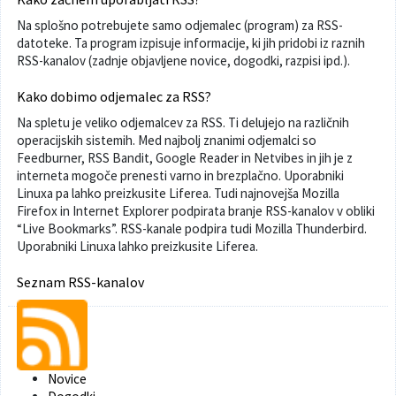
Na splošno potrebujete samo odjemalec (program) za RSS-
Poslanska pisarna
Šport
Občinska stanovanja
datoteke. Ta program izpisuje informacije, ki jih pridobi iz raznih
RSS-kanalov (zadnje objavljene novice, dogodki, razpisi ipd.).
Občinski časopis
Kultura
Pogoji za gradnjo
Kako dobimo odjemalec za RSS?
Strateški dokumenti
Planinstvo in igrišča
Na spletu je veliko odjemalcev za RSS. Ti delujejo na različnih
operacijskih sistemih. Med najbolj znanimi odjemalci so
Feedburner, RSS Bandit, Google Reader in Netvibes in jih je z
Občinski prazniki in nagrade
Varnost občanov
interneta mogoče prenesti varno in brezplačno. Uporabniki
Linuxa pa lahko preizkusite Liferea. Tudi najnovejša Mozilla
Simboli občine
Kmetijstvo
Firefox in Internet Explorer podpirata branje RSS-kanalov v obliki
“Live Bookmarks”. RSS-kanale podpira tudi Mozilla Thunderbird.
Uporabniki Linuxa lahko preizkusite Liferea.
Lokalne volitve
Gospodarstvo
Seznam RSS-kanalov
Projekti
Širokopasovno omrežje
Invazivke
Novice
Videonadzor