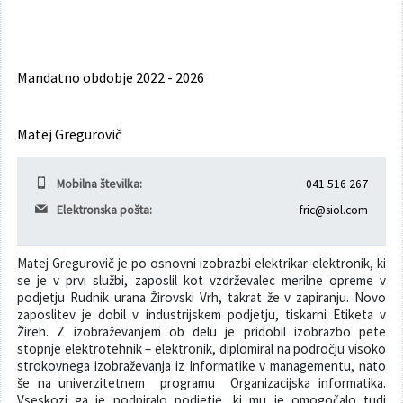
Varuhov kotiček
Mandatno obdobje 2022 - 2026
Matej Gregurovič
Mobilna številka:
041 516 267
Elektronska pošta:
fric@siol.com
Matej Gregurovič je po osnovni izobrazbi elektrikar-elektronik, ki
se je v prvi službi, zaposlil kot vzdrževalec merilne opreme v
podjetju Rudnik urana Žirovski Vrh, takrat že v zapiranju. Novo
zaposlitev je dobil v industrijskem podjetju, tiskarni Etiketa v
Žireh. Z izobraževanjem ob delu je pridobil izobrazbo pete
stopnje elektrotehnik – elektronik, diplomiral na področju visoko
strokovnega izobraževanja iz Informatike v managementu, nato
še na univerzitetnem programu Organizacijska informatika.
Vseskozi ga je podpiralo podjetje, ki mu je omogočalo tudi