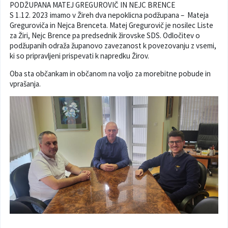
PODŽUPANA MATEJ GREGUROVIČ IN NEJC BRENCE
Poslanska pisarna
Šport
Občinska stanovanja
S 1.12. 2023 imamo v Žireh dva nepoklicna podžupana – Mateja
Greguroviča in Nejca Brenceta. Matej Gregurovič je nosilec Liste
za Žiri, Nejc Brence pa predsednik žirovske SDS. Odločitev o
Občinski časopis
Kultura
Pogoji za gradnjo
podžupanih odraža županovo zavezanost k povezovanju z vsemi,
ki so pripravljeni prispevati k napredku Žirov.
Strateški dokumenti
Planinstvo in igrišča
Oba sta občankam in občanom na voljo za morebitne pobude in
vprašanja.
Občinski prazniki in nagrade
Varnost občanov
Simboli občine
Kmetijstvo
Lokalne volitve
Gospodarstvo
Projekti
Širokopasovno omrežje
Invazivke
Videonadzor