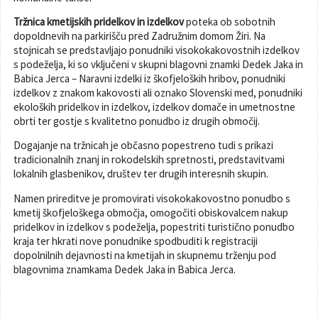
Tržnica kmetijskih pridelkov in izdelkov
poteka ob sobotnih
Varuhov kotiček
dopoldnevih na parkirišču pred Zadružnim domom Žiri. Na
stojnicah se predstavljajo ponudniki visokokakovostnih izdelkov
s podeželja, ki so vključeni v skupni blagovni znamki Dedek Jaka in
Babica Jerca – Naravni izdelki iz škofjeloških hribov, ponudniki
izdelkov z znakom kakovosti ali oznako Slovenski med, ponudniki
ekoloških pridelkov in izdelkov, izdelkov domače in umetnostne
obrti ter gostje s kvalitetno ponudbo iz drugih območij.
Dogajanje na tržnicah je občasno popestreno tudi s prikazi
tradicionalnih znanj in rokodelskih spretnosti, predstavitvami
lokalnih glasbenikov, društev ter drugih interesnih skupin.
Namen prireditve je promovirati visokokakovostno ponudbo s
kmetij škofjeloškega območja, omogočiti obiskovalcem nakup
pridelkov in izdelkov s podeželja, popestriti turistično ponudbo
kraja ter hkrati nove ponudnike spodbuditi k registraciji
dopolnilnih dejavnosti na kmetijah in skupnemu trženju pod
blagovnima znamkama Dedek Jaka in Babica Jerca.