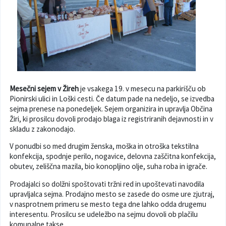
Poslanska pisarna
Šport
Občinska stanovanja
Občinski časopis
Kultura
Pogoji za gradnjo
Strateški dokumenti
Planinstvo in igrišča
Mesečni sejem v Žireh
je vsakega 19. v mesecu na parkirišču ob
Občinski prazniki in nagrade
Varnost občanov
Pionirski ulici in Loški cesti. Če datum pade na nedeljo, se izvedba
sejma prenese na ponedeljek. Sejem organizira in upravlja Občina
Simboli občine
Kmetijstvo
Žiri, ki prosilcu dovoli prodajo blaga iz registriranih dejavnosti in v
skladu z zakonodajo.
Lokalne volitve
Gospodarstvo
V ponudbi so med drugim ženska, moška in otroška tekstilna
konfekcija, spodnje perilo, nogavice, delovna zaščitna konfekcija,
Projekti
Širokopasovno omrežje
obutev, zeliščna mazila, bio konopljino olje, suha roba in igrače.
Prodajalci so dolžni spoštovati tržni red in upoštevati navodila
Invazivke
upravljalca sejma. Prodajno mesto se zasede do osme ure zjutraj,
v nasprotnem primeru se mesto tega dne lahko odda drugemu
interesentu. Prosilcu se udeležbo na sejmu dovoli ob plačilu
Videonadzor
komunalne takse.