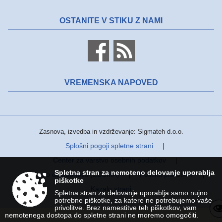
OSTANITE V STIKU Z NAMI
VREMENSKA NAPOVED
Zasnova, izvedba in vzdrževanje: Sigmateh d.o.o.
Splošni pogoji spletne strani
|
Center za varstvo osebnih podatkov
|
Spletna stran za nemoteno delovanje uporablja
Izjava o dostopnosti (ZDSMA)
Politika piškotkov
|
|
piškotke
Kazalo strani
Spletna stran za delovanje uporablja samo nujno
potrebne piškotke, za katere ne potrebujemo vaše
privolitve. Brez namestitve teh piškotkov, vam
nemotenega dostopa do spletne strani ne moremo omogočiti.