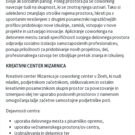
svoje ali sorodnih panog. Poleg prostora pa se coworking
navezuje tudi na skupnost, ki se znotraj njega ustvari. Tako si
Poslanska pisarna
Šport
Občinska stanovanja
udeleženci zmanjšajo stroške najema prostora, hkrati pa s
spontanim mreženjem z drugimi posamezniki najrazličnejših
Občinski časopis
Kultura
Pogoji za gradnjo
profilov pridobivajo nove izkušnje, zamisli, vstopajo v nove
projekte in ustvarjajo inovacije. Apliciranje coworkinga na
delovnem mestu zaradi specifičnosti svojega delovnega prostora
Strateški dokumenti
Planinstvo in igrišča
odpravlja socialno izolacijo samozaposlenih profesionalcev,
ponuja priložnosti za pridobivanje novih projektov, del,
Občinski prazniki in nagrade
Varnost občanov
profesionalnega razvoja ter izboljšuje pretok znanja in izkušenj.
KREATIVNI CENTER MIZARNICA
Simboli občine
Kmetijstvo
Kreativni center Mizarnica je coworking center v Žireh, ki nudi
mladim, podjetnikom začetnikom, oblikovalcem in ostalim
Lokalne volitve
Gospodarstvo
kreativnim posameznikom skupni prostor za povezovanje in
izmenjavo idej ter uporabo poslovnih prostorov z namenom
Projekti
Širokopasovno omrežje
omogočanja lažje začetne samostojne podjetniške poti.
Dejavnosti centra:
Invazivke
uporaba delovnega mesta s pisarniško opremo,
uporaba večnamenskega prostora/ov centra,
Videonadzor
izobraževanja in delavnice ter