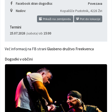
Facebook stran dogodka:
Povezava
Varuhov kotiček
Naslov:
Kopališče Pustotnik
,
4226 Žiri
Prikaži na zemljevidu
Pot do lokacije
Termini
25.07.2026
(sobota)
ob
15:00
Več informacij na FB strani
Glasbeno društvo Freekvenca
Dogodki v občini