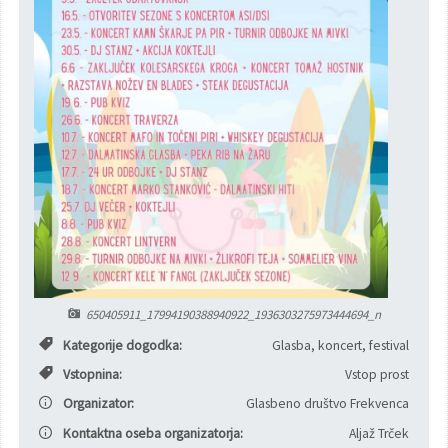
Poslanska pisarna
Šport
Občinska stanovanja
Občinski časopis
Kultura
Pogoji za gradnjo
Strateški dokumenti
Planinstvo in igrišča
Občinski prazniki in nagrade
Varnost občanov
Simboli občine
Kmetijstvo
Lokalne volitve
Gospodarstvo
650405911_17994190388940922_1936303275973444694_n
Projekti
Širokopasovno omrežje
Kategorije dogodka:
Glasba, koncert, festival
Vstopnina:
Vstop prost
Invazivke
Organizator:
Glasbeno društvo Frekvenca
Videonadzor
Kontaktna oseba organizatorja:
Aljaž Trček