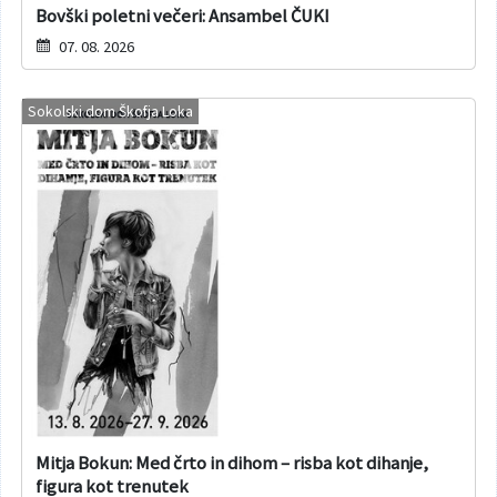
Bovški poletni večeri: Ansambel ČUKI
07. 08. 2026
Sokolski dom Škofja Loka
Mitja Bokun: Med črto in dihom – risba kot dihanje,
figura kot trenutek