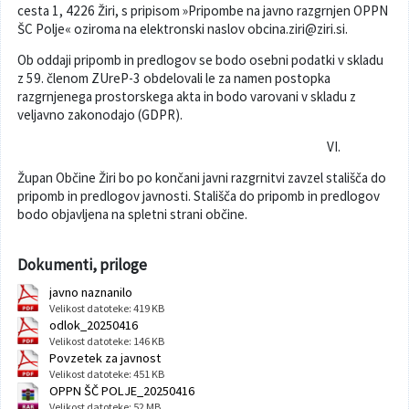
cesta 1, 4226 Žiri, s pripisom »Pripombe na javno razgrnjen OPPN
ŠC Polje« oziroma na elektronski naslov obcina.ziri@ziri.si.
Ob oddaji pripomb in predlogov se bodo osebni podatki v skladu
z 59. členom ZUreP-3 obdelovali le za namen postopka
razgrnjenega prostorskega akta in bodo varovani v skladu z
veljavno zakonodajo (GDPR).
VI.
Župan Občine Žiri bo po končani javni razgrnitvi zavzel stališča do
pripomb in predlogov javnosti. Stališča do pripomb in predlogov
bodo objavljena na spletni strani občine.
Dokumenti, priloge
javno naznanilo
Velikost datoteke: 419 KB
odlok_20250416
Velikost datoteke: 146 KB
Povzetek za javnost
Velikost datoteke: 451 KB
OPPN ŠČ POLJE_20250416
Velikost datoteke: 52 MB