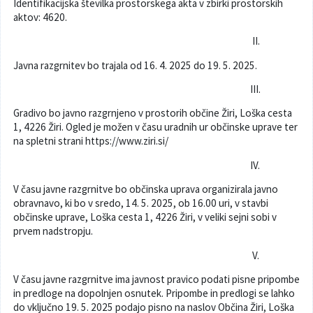
Identifikacijska številka prostorskega akta v zbirki prostorskih
aktov: 4620.
Varuhov kotiček
II.
Javna razgrnitev bo trajala od 16. 4. 2025 do 19. 5. 2025.
III.
Gradivo bo javno razgrnjeno v prostorih občine Žiri, Loška cesta
1, 4226 Žiri. Ogled je možen v času uradnih ur občinske uprave ter
na spletni strani https://www.ziri.si/
IV.
V času javne razgrnitve bo občinska uprava organizirala javno
obravnavo, ki bo v sredo, 14. 5. 2025, ob 16.00 uri, v stavbi
občinske uprave, Loška cesta 1, 4226 Žiri, v veliki sejni sobi v
prvem nadstropju.
V.
V času javne razgrnitve ima javnost pravico podati pisne pripombe
in predloge na dopolnjen osnutek. Pripombe in predlogi se lahko
do vključno 19. 5. 2025 podajo pisno na naslov Občina Žiri, Loška