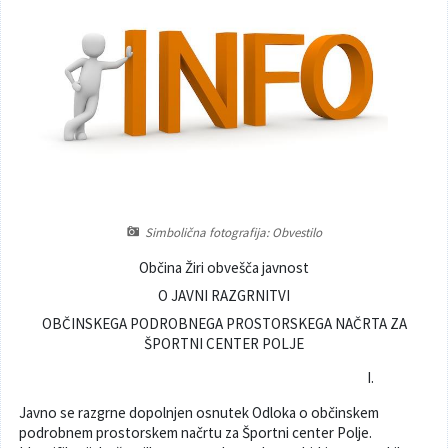
Poslanska pisarna
Šport
Občinska stanovanja
Občinski časopis
Kultura
Pogoji za gradnjo
Strateški dokumenti
Planinstvo in igrišča
Občinski prazniki in nagrade
Varnost občanov
Simboli občine
Kmetijstvo
Simbolična fotografija: Obvestilo
Občina Žiri obvešča
javnost
Lokalne volitve
Gospodarstvo
O JAVNI RAZGRNITVI
OBČINSKEGA PODROBNEGA PROSTORSKEGA NAČRTA ZA
Projekti
Širokopasovno omrežje
ŠPORTNI CENTER POLJE
I.
Invazivke
Javno se razgrne dopolnjen osnutek Odloka o občinskem
Videonadzor
podrobnem prostorskem načrtu za Športni center Polje.