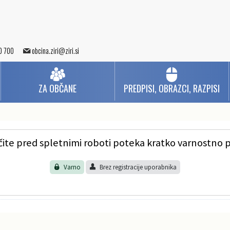
0 700
obcina.ziri@ziri.si
ZA OBČANE
PREDPISI, OBRAZCI, RAZPISI
čite pred spletnimi roboti poteka kratko varnostno 
Varno
Brez registracije uporabnika