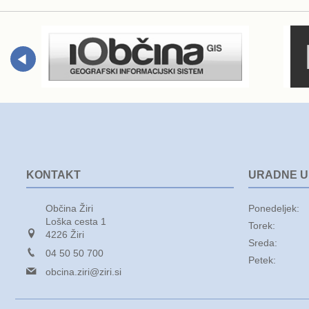
Poslanska pisarna
Šport
Občinska stanovanja
Občinski časopis
Kultura
Pogoji za gradnjo
Strateški dokumenti
Planinstvo in igrišča
Občinski prazniki in nagrade
Varnost občanov
Simboli občine
Kmetijstvo
KONTAKT
URADNE 
Lokalne volitve
Gospodarstvo
Občina Žiri
Ponedeljek:
Loška cesta 1
Torek:
Projekti
Širokopasovno omrežje
4226 Žiri
Sreda:
04 50 50 700
Petek:
Invazivke
obcina.ziri@ziri.si
Videonadzor